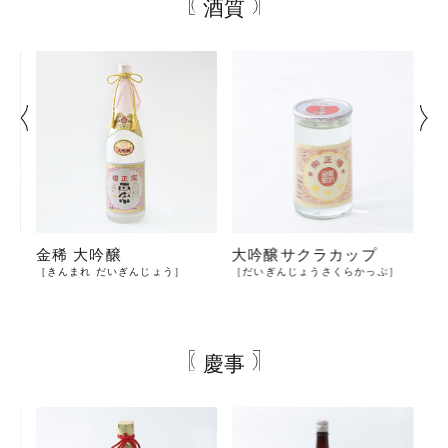
酒質
金稀 大吟醸
大吟醸サクラカップ
神
んし
［きんまれ だいぎんじょう］
［だいぎんじょうさくらかっぷ］
［
慶事