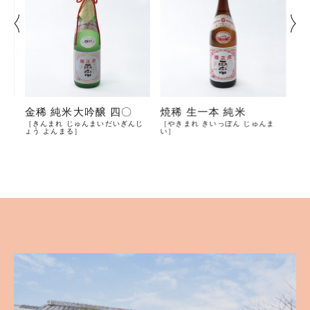
醸
金稀 純米大吟醸 四〇
焼稀 生一本 純米
吟
［きんまれ じゅんまいだいぎんじ
［やきまれ きいっぽん じゅんま
［
ょう よんまる］
い］
だい