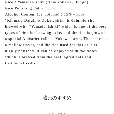
Rice：Yamadanishiki (from Yokawa, Hyogo)
Rice Polishing Ratio：35%
Alcohol Content (by volume)：15%～16%
“Kinmare Daiginjo Oukaichirin” is daiginjo-shu
brewed with “Yamadanishiki” which is one of the best
types of rice for brewing sake, and the rice is grown in
a special A district called “Yokawa” area. This sake has
a mellow flavor, and the rice used for this sake is
highly polished. It can be enjoyed with the tastes
which is brewed from the best ingredients and
traditional skills.
蔵元のすすめ