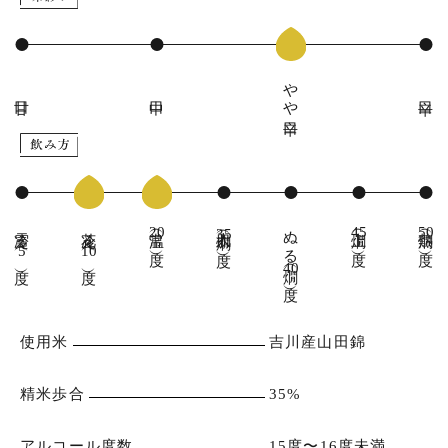
やや辛口
甘口
中口
辛口
雪冷え（
花冷え（
常温（
人肌燗（
ぬる燗（
上燗（
熱燗（
20
45
50
35
度）
度）
度）
度）
5
10
度）
度）
40
度）
使用米
吉川産山田錦
精米歩合
35%
アルコール度数
15度〜16度未満