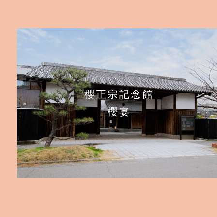
櫻正宗記念館
櫻宴