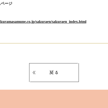
ムページ
akuramasamune.co.jp/sakuraen/sakuraen_index.html