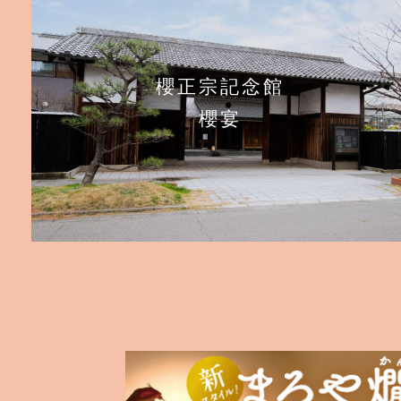
櫻正宗記念館
櫻宴